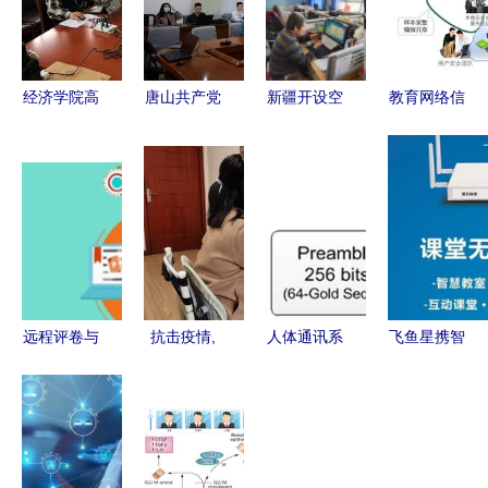
经济学院高
唐山共产党
新疆开设空
教育网络信
效开展
员网 依托
中课堂，将
息安全 以
2020年研
网络远程技
线上教学落
闭环思维与
究生网络复
术教育 赋
到实处 网
远程技术筑
试 以网络
能党员成长
络远程技术
牢防线
远程技术教
新路径
教育的创新
育护航公平
实践
与公正
远程评卷与
抗击疫情,
人体通讯系
飞鱼星携智
定制私有化
重庆教育在
统与人体区
慧课堂专用
网络阅卷系
行动│全力
域网络技术
AP亮相第
统 减轻评
保障线上教
构建远程智
71届教育装
阅人员负担
学质量,重
能医疗监控
备展，助力