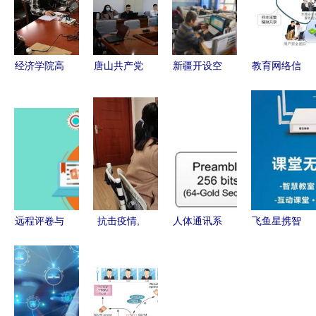
经济学院高
唐山共产党
新疆开设空
教育网络信
效开展
员网 依托
中课堂，将
息安全 以
2020年研
网络远程技
线上教学落
闭环思维与
究生网络复
术教育 赋
到实处 网
远程技术筑
试 以网络
能党员成长
络远程技术
牢防线
远程技术教
新路径
教育的创新
育护航公平
实践
与公正
远程评卷与
抗击疫情,
人体通讯系
飞鱼星携智
定制私有化
重庆教育在
统与人体区
慧课堂专用
网络阅卷系
行动│全力
域网络技术
AP亮相第
统 减轻评
保障线上教
构建远程智
71届教育装
阅人员负担
学质量,重
能医疗监控
备展，助力