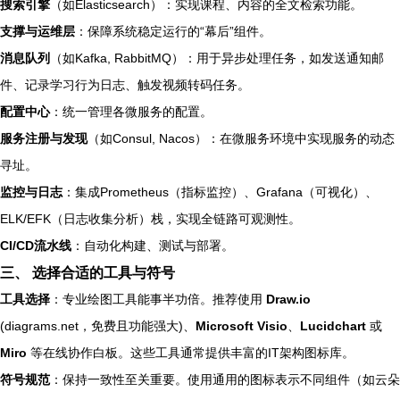
搜索引擎
（如Elasticsearch）：实现课程、内容的全文检索功能。
支撑与运维层
：保障系统稳定运行的“幕后”组件。
消息队列
（如Kafka, RabbitMQ）：用于异步处理任务，如发送通知邮
件、记录学习行为日志、触发视频转码任务。
配置中心
：统一管理各微服务的配置。
服务注册与发现
（如Consul, Nacos）：在微服务环境中实现服务的动态
寻址。
监控与日志
：集成Prometheus（指标监控）、Grafana（可视化）、
ELK/EFK（日志收集分析）栈，实现全链路可观测性。
CI/CD流水线
：自动化构建、测试与部署。
三、 选择合适的工具与符号
工具选择
：专业绘图工具能事半功倍。推荐使用
Draw.io
(diagrams.net，免费且功能强大)、
Microsoft Visio
、
Lucidchart
或
Miro
等在线协作白板。这些工具通常提供丰富的IT架构图标库。
符号规范
：保持一致性至关重要。使用通用的图标表示不同组件（如云朵