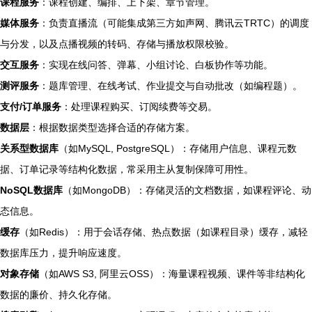
课程服务
：课程创建、编排、上下架、章节管理。
媒体服务
：负责直播流（可能集成第三方如声网、腾讯云TRTC）的调度
与分发，以及点播视频的转码、存储与播放权限校验。
交互服务
：实现在线问答、弹幕、小组讨论、白板协作等功能。
测评服务
：题库管理、在线考试、作业提交与自动批改（如编程题）。
支付/订单服务
：处理课程购买、订阅续费等交易。
数据层
：根据数据类型选择合适的存储方案。
关系型数据库
（如MySQL, PostgreSQL）：存储用户信息、课程元数
据、订单记录等结构化数据，常采用主从复制保障可用性。
NoSQL数据库
（如MongoDB）：存储灵活的文档数据，如课程评论、动
态信息。
缓存
（如Redis）：用于会话存储、热点数据（如课程目录）缓存，减轻
数据库压力，提升响应速度。
对象存储
（如AWS S3, 阿里云OSS）：海量课程视频、课件等非结构化
数据的廉价、持久化存储。