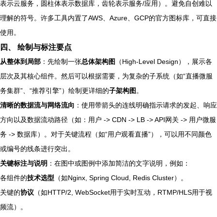
表示云服务，圆柱体表示数据库，齿轮表示服务/应用）。避免自创难以
理解的符号。许多工具内置了AWS、Azure、GCP的官方图标库，可直接
使用。
四、 绘制与标注要点
从整体到局部
：先绘制一张
总体架构图
（High-Level Design），展示各
层次及其核心组件。然后可以根据需要，为复杂的子系统（如“直播微服
务集群”、“推荐引擎”）绘制更详细的
子架构图
。
清晰的数据流与网络流向
：使用带箭头的连线明确指示请求的发起、响应
方向以及数据流动路径（如：用户 -> CDN -> LB -> API网关 -> 用户微服
务 -> 数据库）。对于关键流程（如“用户观看直播”），可以用不同颜色
或编号的线条进行突出。
关键标注与说明
：在图中或图例中添加简洁的文字说明，例如：
各组件的
技术选型
（如Nginx, Spring Cloud, Redis Cluster）。
关键的
协议
（如HTTP/2, WebSocket用于实时互动，RTMP/HLS用于视
频流）。