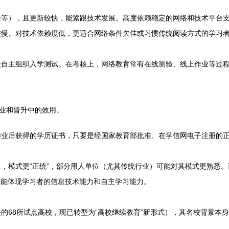
验等），且更新较快，能紧跟技术发展。高度依赖稳定的网络和技术平台
较慢。对技术依赖度低，更适合网络条件欠佳或习惯传统阅读方式的学习
校自主组织入学测试。在考核上，网络教育常有在线测验、线上作业等过
就业和晋升中的效用。
毕业后获得的学历证书，只要是经国家教育部批准、在学信网电子注册的
，模式更“正统”，部分用人单位（尤其传统行业）可能对其模式更熟悉。
更能体现学习者的信息技术能力和自主学习能力。
的68所试点高校，现已转型为“高校继续教育”新形式），其名校背景本