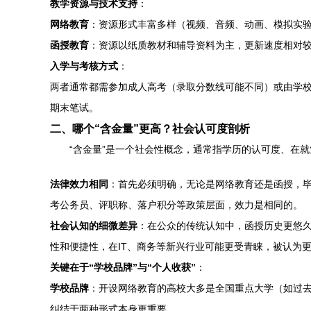
教学资源与技术支持
：
网络教育
：资源形式丰富多样（视频、音频、动画、模拟实
函授教育
：资源以纸质教材和辅导资料为主，更新速度相对
入学与考核方式
：
两者通常都需参加成人高考（录取分数线可能不同）或由学
期末笔试。
二、哪个“含金量”更高？社会认可度剖析
“含金量”是一个社会性概念，通常指学历的认可度、在
法律效力相同
：首先必须明确，无论是网络教育还是函授，
考公务员、评职称、落户积分等政策层面，效力是相同的。
社会认知的细微差异
：在公众的传统认知中，函授历史更悠久
性和便捷性，在IT、商务等新兴行业可能更受青睐，被认为
关键在于“学校品牌”与“个人收获”
：
学校品牌
：开设网络教育的高校大多是全国重点大学（如过去
纠结于两种形式本身更重要。