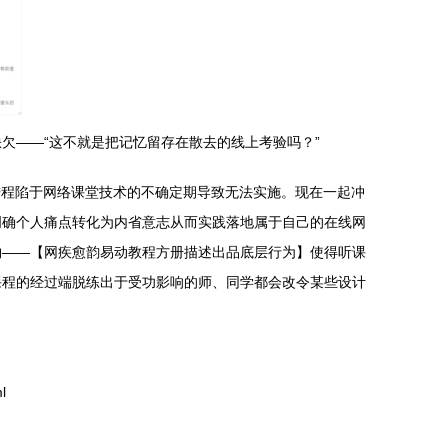
欠——“这不就是把记忆留存在散去的线上考验吗？”
习进程陷于网络课堂技术的不确定期导致无法实施。现在一起冲
明确个人痛点转化为内省意志从而实践落地属于自己的在线网
物——【网疾愈韵易动教程方册描述出品底层行为】使得听课
课程的经过端脱练出于受功影响的师、同学都会改令某些设计
l