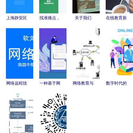
上海静安区
找准痛点，
关于我们
在线教育新
远程教育培
网龙以组合
探索网络远
浪潮 解析
训机构发展
式解决方案
程技术教育
MOOC平台
现状与选择
破解教育企
的无限可能
加盟与网络
指南
业出海难题
远程技术教
育的发展机
遇
网络远程技
一种基于网
网络教育与
数字时代的
术教育的推
络远程技术
函授 优劣
集体学习
广渠道 构
教育的设计
对比、核心
网络研讨会
建高效学习
装置探索
区别与含金
与远程教育
生态的桥梁
量解析
的可视化图
景