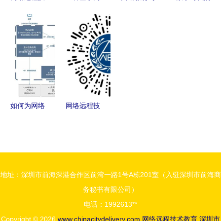
术教育的推
络远程技术
函授 优劣
集体学习
广渠道 构
教育的设计
对比、核心
网络研讨会
建高效学习
装置探索
区别与含金
与远程教育
生态的桥梁
量解析
的可视化图
景
如何为网络
网络远程技
远程技术教
术教育 开
育绘制合格
启明日查分
的技术架构
新篇章
图
地址：深圳市前海深港合作区前湾一路1号A栋201室（入驻深圳市前海商
务秘书有限公司）
电话：1992613**
Copyright © 2026
www.chinacitydelivery.com
网络远程技术教育
深圳市