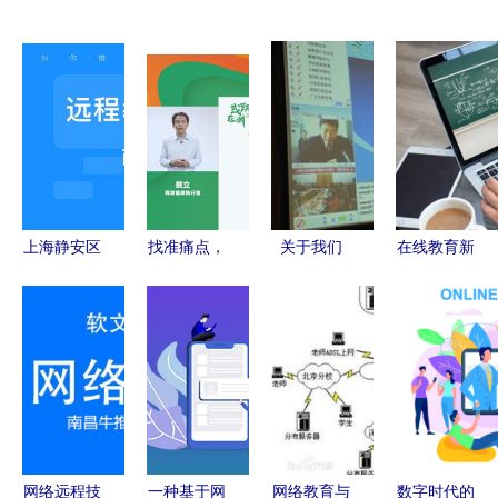
上海静安区
找准痛点，
关于我们
在线教育新
远程教育培
网龙以组合
探索网络远
浪潮 解析
训机构发展
式解决方案
程技术教育
MOOC平台
现状与选择
破解教育企
的无限可能
加盟与网络
指南
业出海难题
远程技术教
育的发展机
遇
网络远程技
一种基于网
网络教育与
数字时代的